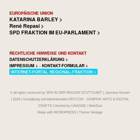
EUROPÄISCHE UNION
KATARINA BARLEY >
René Repasi >
SPD FRAKTION IM EU-PARLAMENT >
RECHTLICHE HINWEISE UND KONTAKT
DATENSCHUTZERKLÄRUNG >
IMPRESSUM >
·
KONTAKT-FORMULAR >
INTERNET-PORTAL REGIONAL-FRAKTION >
© all rights reserved by SPD IN DER REGION STUTTGART | Jasmina Hostert
| 2020 | Gestaltung und Administration KEYCON · GRAPHIC ARTS & DIGITAL
CRAFTS | Hosted by UNAONE / WebSozi
Made with WORDPRESS | Theme Vantage