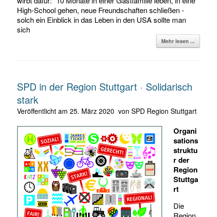
wirbt dafür: "10 Monate in einer Gastfamilie leben, in eine
High-School gehen, neue Freundschaften schließen -
solch ein Einblick in das Leben in den USA sollte man
sich
Mehr lesen ...
SPD in der Region Stuttgart · Solidarisch
stark
Veröffentlicht am
25. März 2020
von
SPD Region Stuttgart
Organi
sations
struktu
r der
Region
Stuttga
rt
Die
Region