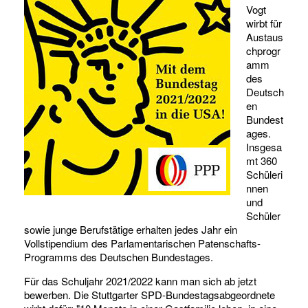
Vogt
wirbt für
Austaus
chprogr
amm
des
Deutsch
en
Bundest
ages.
Insgesa
mt 360
Schüleri
nnen
und
Schüler
sowie junge Berufstätige erhalten jedes Jahr ein
Vollstipendium des Parlamentarischen Patenschafts-
Programms des Deutschen Bundestages.
Für das Schuljahr 2021/2022 kann man sich ab jetzt
bewerben. Die Stuttgarter SPD-Bundestagsabgeordnete